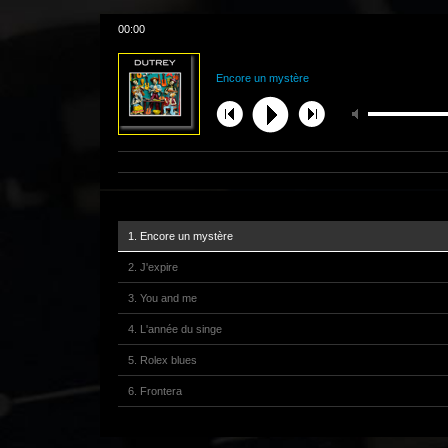
00:00
Encore un mystère
1. Encore un mystère
2. J'expire
3. You and me
4. L'année du singe
5. Rolex blues
6. Frontera